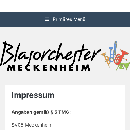
Zum
Homepage des Blasorchesters Meckenheim/Pfalz
Blasorchester
Inhalt
springen
Primäres Menü
Meckenheim
Impressum
Angaben gemäß § 5 TMG
:
SV05 Meckenheim